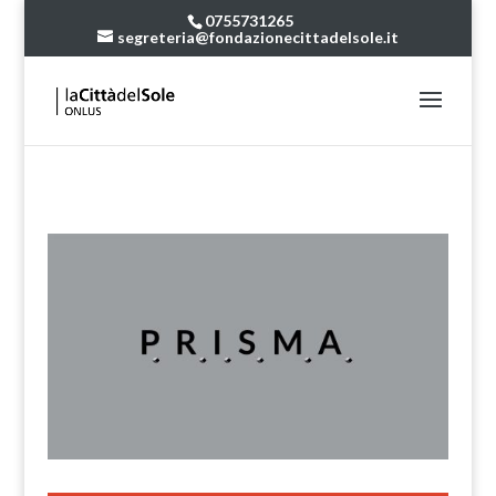
0755731265
segreteria@fondazionecittadelsole.it