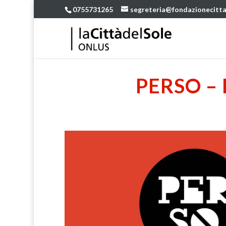
0755731265
segreteria@fondazionecitta
PERSO –