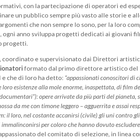
rmativi, con la partecipazione di operatori ed esp
cinare un pubblico sempre più vasto alle storie e al
argomenti che non sempre lo sono, per la loro comp
 ogni anno sviluppa progetti dedicati ai giovani fil
o progetti.
l, coordinato e supervisionato dai Direttori artisti
zionatori
formato dal primo direttore artistico del
l e che di loro ha detto:
“appassionati conoscitori di c
loro esistenze alla mole enorme, inaspettata, di film del
“documentari”): opere arrivate da più parti del pianeta, 
sa da me con timone leggero – agguerrita e assai respon
: il loro, nel costante accanirsi (civile) gli uni contro gli
o ad immalinconirsi per coloro che hanno dovuto escludere
ppassionato del comitato di selezione, in linea con