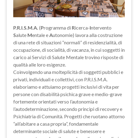
P.R.I.S.M.A.
(
P
rogramma di
R
icerca-
I
ntervento
S
alute
M
entale e
A
utonomie) lavora alla costruzione
di una rete di situazioni “normali” di residenzialità, di
occupazione, di socialità, di vacanza, in cui soggetti in
carico ai Servizi di Salute Mentale trovino risposte di
qualità alle loro esigenze.
Coinvolgendo una molteplicità di soggetti pubblici e
privati, individuali e collettivi, con P.R.I.S.M.A.
elaboriamo e attuiamo progetti inclusivi di vita per
persone con disabilità psichica grave e medio-grave
fortemente orientati verso l’autonomia e
l’autodeterminazione, secondo principi di recovery e
Psichiatria di Comunità. Progetti che ruotano attorno
“all’abitare a casa propria”, fondamentale
determinante sociale di salute e benessere e