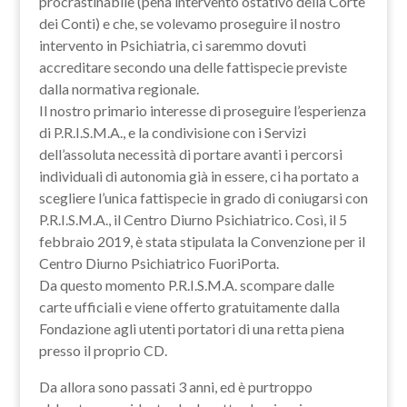
procrastinabile (pena intervento ostativo della Corte
dei Conti) e che, se volevamo proseguire il nostro
intervento in Psichiatria, ci saremmo dovuti
accreditare secondo una delle fattispecie previste
dalla normativa regionale.
Il nostro primario interesse di proseguire l’esperienza
di P.R.I.S.M.A., e la condivisione con i Servizi
dell’assoluta necessità di portare avanti i percorsi
individuali di autonomia già in essere, ci ha portato a
scegliere l’unica fattispecie in grado di coniugarsi con
P.R.I.S.M.A., il Centro Diurno Psichiatrico. Così, il 5
febbraio 2019, è stata stipulata la Convenzione per il
Centro Diurno Psichiatrico FuoriPorta.
Da questo momento P.R.I.S.M.A. scompare dalle
carte ufficiali e viene offerto gratuitamente dalla
Fondazione agli utenti portatori di una retta piena
presso il proprio CD.
Da allora sono passati 3 anni, ed è purtroppo